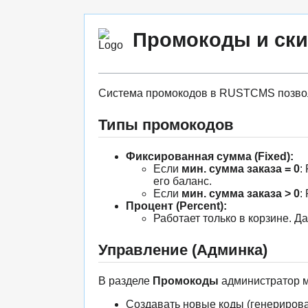
Промокоды и ски
Система промокодов в RUSTCMS позволя
Типы промокодов
Фиксированная сумма (Fixed):
Если
мин. сумма заказа = 0
:
его баланс.
Если
мин. сумма заказа > 0
:
Процент (Percent):
Работает только в корзине. Да
Управление (Админка)
В разделе
Промокоды
администратор м
Создавать новые коды (генерирова