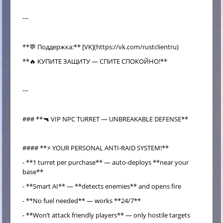
---
**💬 Поддержка:** [VK](https://vk.com/rustclientru)
**🔥 КУПИТЕ ЗАЩИТУ — СПИТЕ СПОКОЙНО!**
---
### **🔫 VIP NPC TURRET — UNBREAKABLE DEFENSE**
#### **⚡ YOUR PERSONAL ANTI-RAID SYSTEM!**
- **1 turret per purchase** — auto-deploys **near your
base**
- **Smart AI** — **detects enemies** and opens fire
- **No fuel needed** — works **24/7**
- **Won’t attack friendly players** — only hostile targets