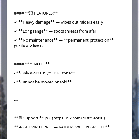
#### **💥 FEATURES:**
✔ **Heavy damage** — wipes out raiders easily
✔ **Long range** — spots threats from afar
✔ **No maintenance** — **permanent protection**
(while VIP lasts)
#### **⚠ NOTE:**
- **Only works in your TC zone**
- **Cannot be moved or sold**
---
**💬 Support:** [VK](https://vk.com/rustclientru)
**🔥 GET VIP TURRET — RAIDERS WILL REGRET IT!**