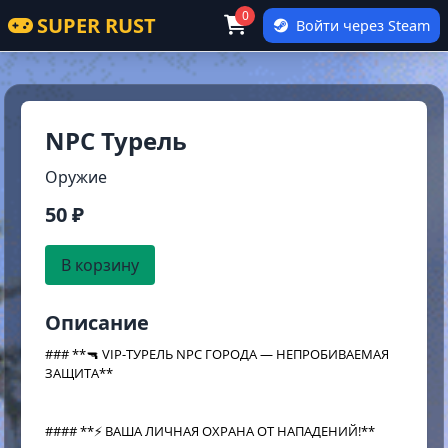
0
SUPER RUST
Войти через Steam
NPC Турель
Оружие
50 ₽
В корзину
Описание
### **🔫 VIP-ТУРЕЛЬ NPC ГОРОДА — НЕПРОБИВАЕМАЯ
ЗАЩИТА**
#### **⚡ ВАША ЛИЧНАЯ ОХРАНА ОТ НАПАДЕНИЙ!**