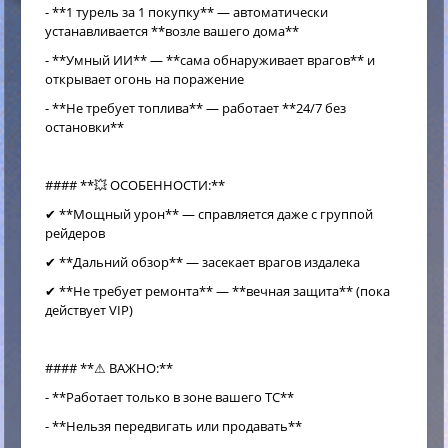
- **1 турель за 1 покупку** — автоматически
устанавливается **возле вашего дома**
- **Умный ИИ** — **сама обнаруживает врагов** и
открывает огонь на поражение
- **Не требует топлива** — работает **24/7 без
остановки**
#### **💥 ОСОБЕННОСТИ:**
✔ **Мощный урон** — справляется даже с группой
рейдеров
✔ **Дальний обзор** — засекает врагов издалека
✔ **Не требует ремонта** — **вечная защита** (пока
действует VIP)
#### **⚠ ВАЖНО:**
- **Работает только в зоне вашего TC**
- **Нельзя передвигать или продавать**