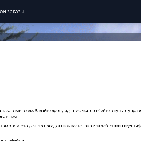
ои заказы
ь за вами везде. Задайте дрону идентификатор вбейте в пульте упра
ователем
ом это место для его посадки называется hub или хаб. ставин идентифи
 интерфейсе)