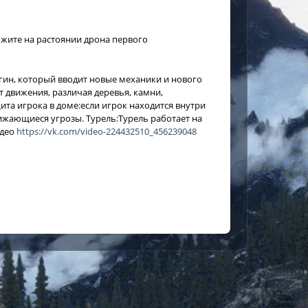
тожите на растоянии дрона первого
агин, который вводит новые механики и нового
 движения, различая деревья, камни,
ита игрока в доме:если игрок находится внутри
лижающиеся угрозы. Турель:Турель работает на
идео
https://vk.com/video-224432510_456239048