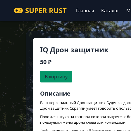
SUPER RUST
Главная
Каталог
М
IQ Дрон защитник
50 ₽
В корзину
Описание
Ваш персональный Дрон защитник Будет следоват
Дрон защитник Скраппи умеет говорить с польз
Похожая штука на танцпол которая выдается с бот
пользуемся меню дрона слева или командами
/hub - отправить дрон в хаб (также есть кнопка в