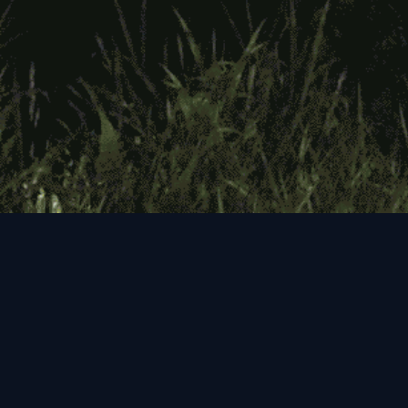
ПОДДЕРЖКА
МЕНЮ
inet25@bk.ru
Главная