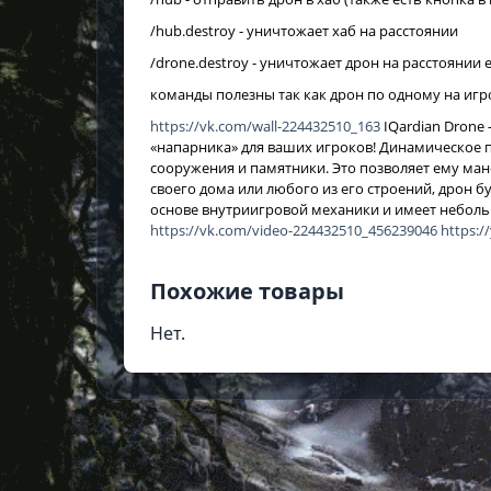
/hub.destroy - уничтожает хаб на расстоянии
/drone.destroy - уничтожает дрон на расстоянии
команды полезны так как дрон по одному на игр
https://vk.com/wall-224432510_163
IQardian Drone
«напарника» для ваших игроков! Динамическое 
сооружения и памятники. Это позволяет ему ман
своего дома или любого из его строений, дрон б
основе внутриигровой механики и имеет неболь
https://vk.com/video-224432510_456239046
https:
Похожие товары
Нет.