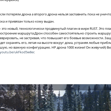
 если потеряли дрона а второго дрона нельзя заспавнить пока не унич
ока и привязан только кому выдан.
 – это новый, технологически продвинутый плагин в мире RUST. Это пл
построение маршрута:Дрон способен самостоятельно строить маршрут
еврировать, не застревая, что повышает его боевые возможности. Защ
удет охранять его, летая на высоте вокруг дома, устраняя любые приб
шую, но важную конфигурацию. HP дрона 1000 жизни! Он живучий) В
//youtu.be/ukFkod5w8ec